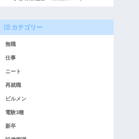
カテゴリー
無職
仕事
ニート
再就職
ビルメン
電験3種
新卒