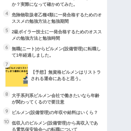
か？実際になって確かめてみた。
4
危険物取扱者乙種4類に一発合格するためのオ
ススメの勉強方法と勉強期間
5
2級ボイラー技士に一発合格するためのオスス
メの勉強方法と勉強時間
6
無職(ニート)からビルメン(設備管理)に転職し
て1年経過しました。
7
【予想】無資格ビルメンはリストラ
される運命にあると思う。
8
大手系列系ビルメン会社で働きたいなら年齢
が関わってくるので要注意
9
ビルメン(設備管理)の年収や給料はいくら？
10
低収入のビルメン(設備管理)から高収入であ
る電気保安協会への転職について