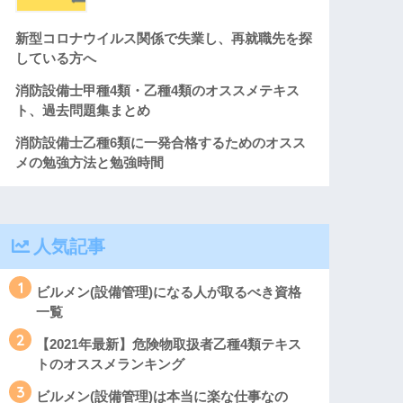
新型コロナウイルス関係で失業し、再就職先を探
している方へ
消防設備士甲種4類・乙種4類のオススメテキス
ト、過去問題集まとめ
消防設備士乙種6類に一発合格するためのオスス
メの勉強方法と勉強時間
人気記事
1
ビルメン(設備管理)になる人が取るべき資格
一覧
2
【2021年最新】危険物取扱者乙種4類テキス
トのオススメランキング
3
ビルメン(設備管理)は本当に楽な仕事なの