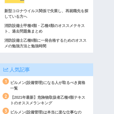
新型コロナウイルス関係で失業し、再就職先を探
している方へ
消防設備士甲種4類・乙種4類のオススメテキス
ト、過去問題集まとめ
消防設備士乙種6類に一発合格するためのオスス
メの勉強方法と勉強時間
人気記事
1
ビルメン(設備管理)になる人が取るべき資格
一覧
2
【2021年最新】危険物取扱者乙種4類テキス
トのオススメランキング
3
ビルメン(設備管理)は本当に楽な仕事なの