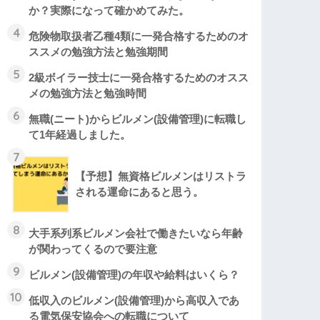
か？実際になって確かめてみた。
4
危険物取扱者乙種4類に一発合格するためのオ
ススメの勉強方法と勉強期間
5
2級ボイラー技士に一発合格するためのオスス
メの勉強方法と勉強時間
6
無職(ニート)からビルメン(設備管理)に転職し
て1年経過しました。
7
【予想】無資格ビルメンはリストラ
される運命にあると思う。
8
大手系列系ビルメン会社で働きたいなら年齢
が関わってくるので要注意
9
ビルメン(設備管理)の年収や給料はいくら？
10
低収入のビルメン(設備管理)から高収入であ
る電気保安協会への転職について