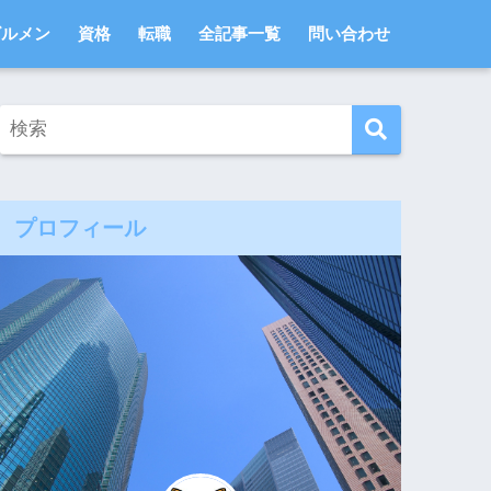
ビルメン
資格
転職
全記事一覧
問い合わせ
プロフィール