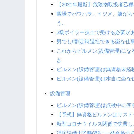
【2021年最新】危険物取扱者乙
職場でパワハラ、イジメ、嫌がら
う。
2級ボイラー技士で受ける必要が
男でも9割定時退社できる楽な仕事
これからビルメン(設備管理)にな
き
ビルメン(設備管理)は無資格未経
ビルメン(設備管理)は本当に楽
設備管理
ビルメン(設備管理)は点検中に何
【予想】無資格ビルメンはリスト
新型コロナウイルス関係で失業し
消防設備士乙種6類に一発合格す