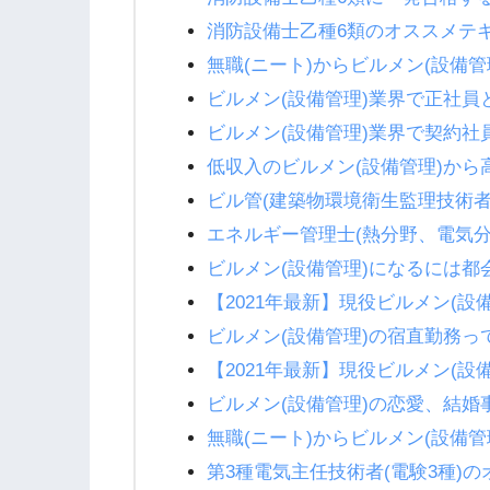
消防設備士乙種6類のオススメテ
無職(ニート)からビルメン(設備
ビルメン(設備管理)業界で正社
ビルメン(設備管理)業界で契約
低収入のビルメン(設備管理)か
ビル管(建築物環境衛生監理技術
エネルギー管理士(熱分野、電気
ビルメン(設備管理)になるには
【2021年最新】現役ビルメン(
ビルメン(設備管理)の宿直勤務っ
【2021年最新】現役ビルメン(
ビルメン(設備管理)の恋愛、結婚
無職(ニート)からビルメン(設備
第3種電気主任技術者(電験3種)