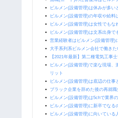
ビルメン(設備管理)は休みが多
ビルメン(設備管理)の年収や給料
ビルメン(設備管理)は女性でもな
ビルメン(設備管理)は文系出身で
営業経験者はビルメン(設備管理)
大手系列系ビルメン会社で働きた
【2021年最新】第二種電気工事
ビルメン(設備管理)で楽な現場
リット
ビルメン(設備管理)は底辺の仕事
ブラック企業を辞めた後の再就職
ビルメン(設備管理)は5chで業
ビルメン(設備管理)に新卒でなる
ビルメン(設備管理)に向いている