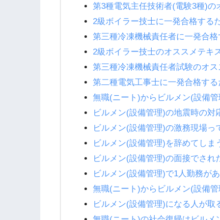
第3種電気主任技術者(電験3種)
2級ボイラー技士に一発合格する
第三種冷凍機械責任者に一発合格
2級ボイラー技士のオススメテキ
第三種冷凍機械責任者試験のオス
第二種電気工事士に一発合格する
無職(ニート)からビルメン(設備
ビルメン(設備管理)の地震時の対
ビルメン(設備管理)の激務現場っ
ビルメン(設備管理)を辞めてしま
ビルメン(設備管理)の面接でさ
ビルメン(設備管理)で1人勤務が
無職(ニート)からビルメン(設備
ビルメン(設備管理)になる人が取
無職(ニート)の社会復帰はビルメ