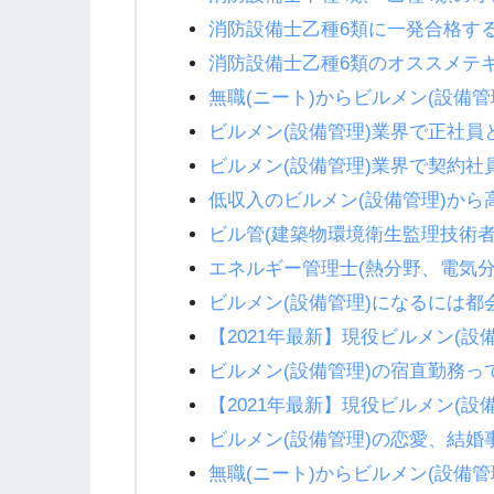
消防設備士乙種6類に一発合格す
消防設備士乙種6類のオススメテ
無職(ニート)からビルメン(設備
ビルメン(設備管理)業界で正社
ビルメン(設備管理)業界で契約
低収入のビルメン(設備管理)か
ビル管(建築物環境衛生監理技術
エネルギー管理士(熱分野、電気
ビルメン(設備管理)になるには
【2021年最新】現役ビルメン(
ビルメン(設備管理)の宿直勤務っ
【2021年最新】現役ビルメン(
ビルメン(設備管理)の恋愛、結婚
無職(ニート)からビルメン(設備