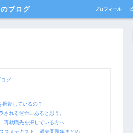
このブログ
プロフィール
ブログ
を携帯しているの？
ラされる運命にあると思う。
、再就職先を探している方へ
オススメテキスト、過去問題集まとめ