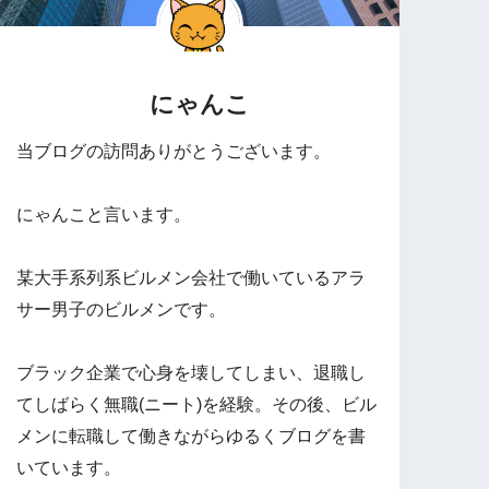
にゃんこ
当ブログの訪問ありがとうございます。
にゃんこと言います。
某大手系列系ビルメン会社で働いているアラ
サー男子のビルメンです。
ブラック企業で心身を壊してしまい、退職し
てしばらく無職(ニート)を経験。その後、ビル
メンに転職して働きながらゆるくブログを書
いています。