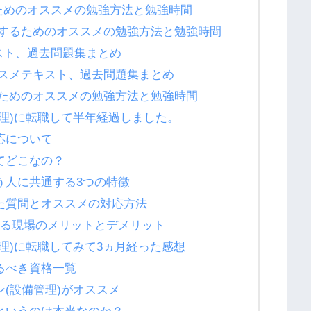
ためのオススメの勉強方法と勉強時間
するためのオススメの勉強方法と勉強時間
スト、過去問題集まとめ
スメテキスト、過去問題集まとめ
ためのオススメの勉強方法と勉強時間
管理)に転職して半年経過しました。
応について
てどこなの？
う人に共通する3つの特徴
れた質問とオススメの対応方法
ある現場のメリットとデメリット
管理)に転職してみて3ヵ月経った感想
るべき資格一覧
ン(設備管理)がオススメ