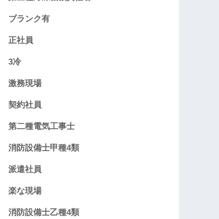
ブランク有
正社員
3冷
激務現場
契約社員
第二種電気工事士
消防設備士甲種4類
派遣社員
楽な現場
消防設備士乙種4類