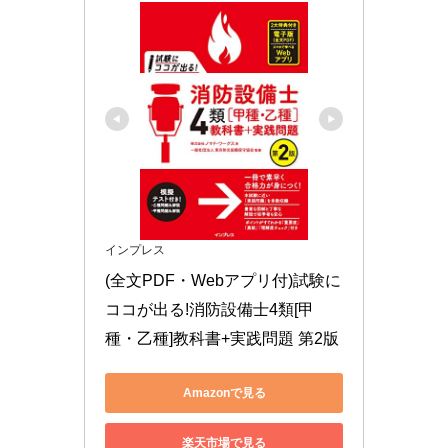
インプレス
(全文PDF・Webアプリ付)試験に
ココが出る!消防設備士4類[甲
種・乙種]教科書+実践問題 第2版
Amazonで見る
楽天市場で見る