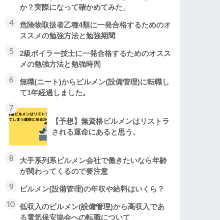
か？実際になって確かめてみた。
4
危険物取扱者乙種4類に一発合格するためのオ
ススメの勉強方法と勉強期間
5
2級ボイラー技士に一発合格するためのオスス
メの勉強方法と勉強時間
6
無職(ニート)からビルメン(設備管理)に転職し
て1年経過しました。
7
【予想】無資格ビルメンはリストラ
される運命にあると思う。
8
大手系列系ビルメン会社で働きたいなら年齢
が関わってくるので要注意
9
ビルメン(設備管理)の年収や給料はいくら？
10
低収入のビルメン(設備管理)から高収入であ
る電気保安協会への転職について