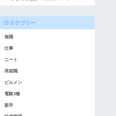
カテゴリー
無職
仕事
ニート
再就職
ビルメン
電験3種
新卒