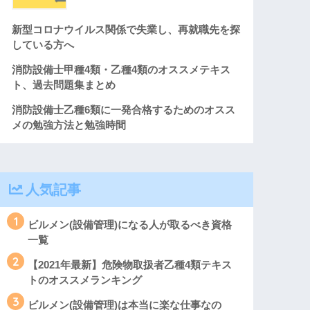
新型コロナウイルス関係で失業し、再就職先を探
している方へ
消防設備士甲種4類・乙種4類のオススメテキス
ト、過去問題集まとめ
消防設備士乙種6類に一発合格するためのオスス
メの勉強方法と勉強時間
人気記事
1
ビルメン(設備管理)になる人が取るべき資格
一覧
2
【2021年最新】危険物取扱者乙種4類テキス
トのオススメランキング
3
ビルメン(設備管理)は本当に楽な仕事なの