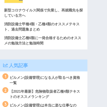
新型コロナウイルス関係で失業し、再就職先を探
している方へ
消防設備士甲種4類・乙種4類のオススメテキス
ト、過去問題集まとめ
消防設備士乙種6類に一発合格するためのオスス
メの勉強方法と勉強時間
人気記事
1
ビルメン(設備管理)になる人が取るべき資格
一覧
2
【2021年最新】危険物取扱者乙種4類テキス
トのオススメランキング
3
ビルメン(設備管理)は本当に楽な仕事なの