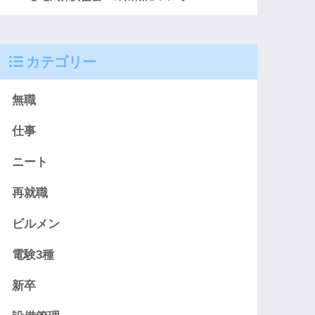
カテゴリー
無職
仕事
ニート
再就職
ビルメン
電験3種
新卒