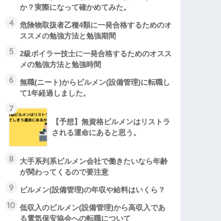
か？実際になって確かめてみた。
4
危険物取扱者乙種4類に一発合格するためのオ
ススメの勉強方法と勉強期間
5
2級ボイラー技士に一発合格するためのオスス
メの勉強方法と勉強時間
6
無職(ニート)からビルメン(設備管理)に転職し
て1年経過しました。
7
【予想】無資格ビルメンはリストラ
される運命にあると思う。
8
大手系列系ビルメン会社で働きたいなら年齢
が関わってくるので要注意
9
ビルメン(設備管理)の年収や給料はいくら？
10
低収入のビルメン(設備管理)から高収入であ
る電気保安協会への転職について