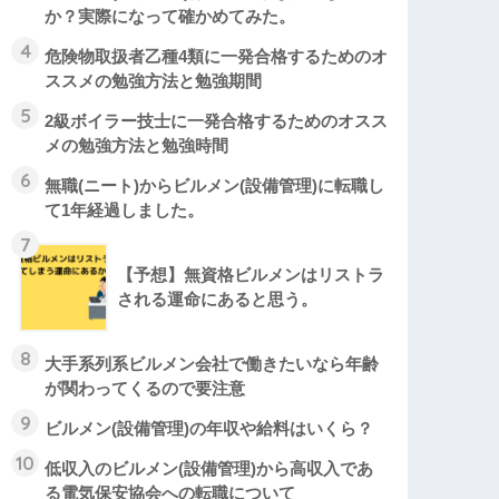
か？実際になって確かめてみた。
4
危険物取扱者乙種4類に一発合格するためのオ
ススメの勉強方法と勉強期間
5
2級ボイラー技士に一発合格するためのオスス
メの勉強方法と勉強時間
6
無職(ニート)からビルメン(設備管理)に転職し
て1年経過しました。
7
【予想】無資格ビルメンはリストラ
される運命にあると思う。
8
大手系列系ビルメン会社で働きたいなら年齢
が関わってくるので要注意
9
ビルメン(設備管理)の年収や給料はいくら？
10
低収入のビルメン(設備管理)から高収入であ
る電気保安協会への転職について