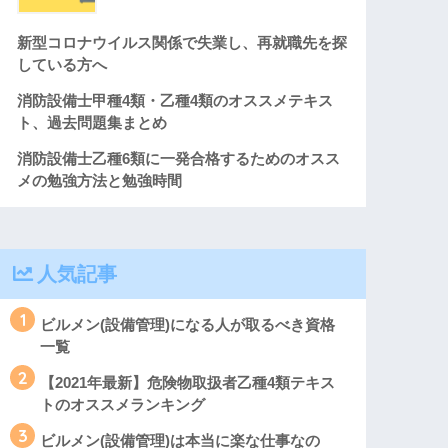
新型コロナウイルス関係で失業し、再就職先を探
している方へ
消防設備士甲種4類・乙種4類のオススメテキス
ト、過去問題集まとめ
消防設備士乙種6類に一発合格するためのオスス
メの勉強方法と勉強時間
人気記事
1
ビルメン(設備管理)になる人が取るべき資格
一覧
2
【2021年最新】危険物取扱者乙種4類テキス
トのオススメランキング
3
ビルメン(設備管理)は本当に楽な仕事なの