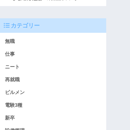
カテゴリー
無職
仕事
ニート
再就職
ビルメン
電験3種
新卒