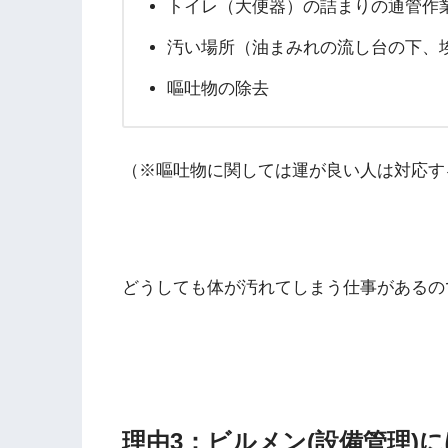
トイレ（大便器）の詰まりの通管作
汚い場所（油まみれの流し台の下、
嘔吐物の除去
（※嘔吐物に関しては運が良い人は対応す
どうしても体が汚れてしまう仕事があるの
理由3：ビルメン(設備管理)