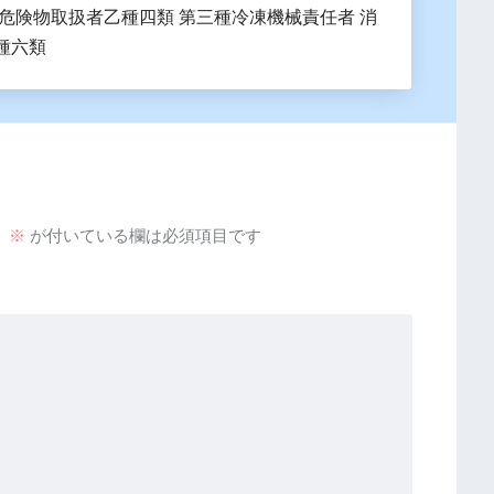
 危険物取扱者乙種四類 第三種冷凍機械責任者 消
種六類
。
※
が付いている欄は必須項目です