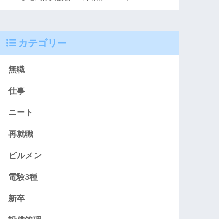
カテゴリー
無職
仕事
ニート
再就職
ビルメン
電験3種
新卒