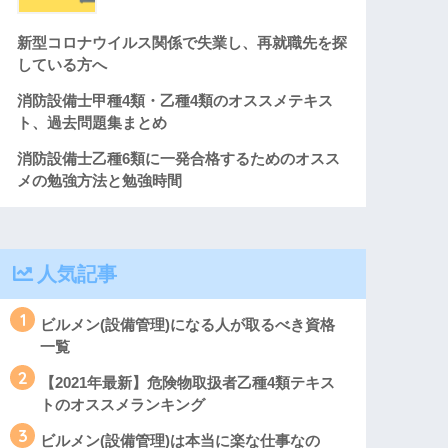
新型コロナウイルス関係で失業し、再就職先を探
している方へ
消防設備士甲種4類・乙種4類のオススメテキス
ト、過去問題集まとめ
消防設備士乙種6類に一発合格するためのオスス
メの勉強方法と勉強時間
人気記事
1
ビルメン(設備管理)になる人が取るべき資格
一覧
2
【2021年最新】危険物取扱者乙種4類テキス
トのオススメランキング
3
ビルメン(設備管理)は本当に楽な仕事なの