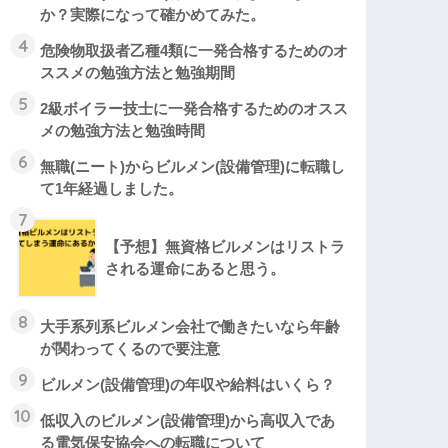
か？実際になって確かめてみた。
4
危険物取扱者乙種4類に一発合格するためのオ
ススメの勉強方法と勉強期間
5
2級ボイラー技士に一発合格するためのオスス
メの勉強方法と勉強時間
6
無職(ニート)からビルメン(設備管理)に転職し
て1年経過しました。
7
【予想】無資格ビルメンはリストラ
される運命にあると思う。
8
大手系列系ビルメン会社で働きたいなら年齢
が関わってくるので要注意
9
ビルメン(設備管理)の年収や給料はいくら？
10
低収入のビルメン(設備管理)から高収入であ
る電気保安協会への転職について