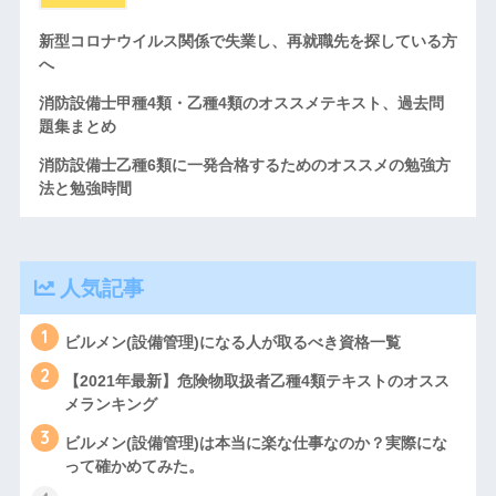
新型コロナウイルス関係で失業し、再就職先を探している方
へ
消防設備士甲種4類・乙種4類のオススメテキスト、過去問
題集まとめ
消防設備士乙種6類に一発合格するためのオススメの勉強方
法と勉強時間
人気記事
1
ビルメン(設備管理)になる人が取るべき資格一覧
2
【2021年最新】危険物取扱者乙種4類テキストのオスス
メランキング
3
ビルメン(設備管理)は本当に楽な仕事なのか？実際にな
って確かめてみた。