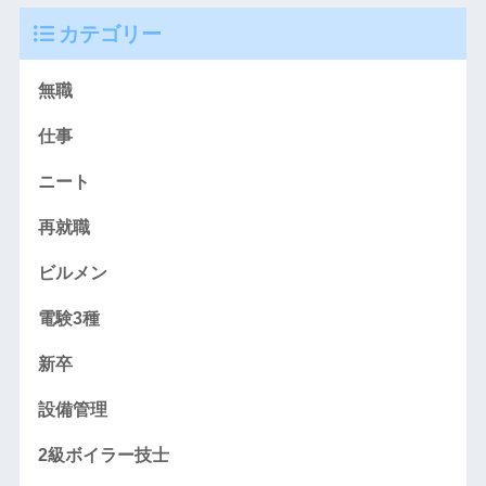
カテゴリー
無職
仕事
ニート
再就職
ビルメン
電験3種
新卒
設備管理
2級ボイラー技士